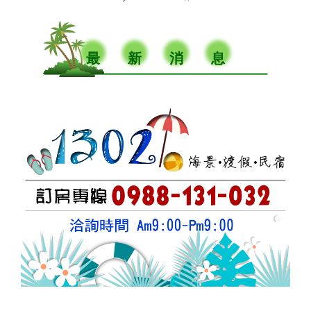
最
新
消
息