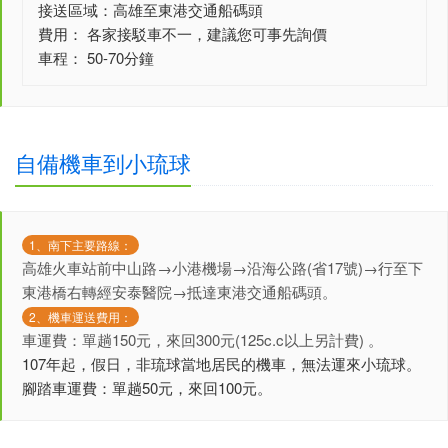
接送區域：高雄至東港交通船碼頭
費用： 各家接駁車不一，建議您可事先詢價
車程： 50-70分鐘
自備機車到小琉球
1、南下主要路線：
高雄火車站前中山路→小港機場→沿海公路(省17號)→行至下
東港橋右轉經安泰醫院→抵達東港交通船碼頭。
2、機車運送費用：
車運費：單趟150元，來回300元(125c.c以上另計費) 。
107年起，假日，非琉球當地居民的機車，無法運來小琉球。
腳踏車運費：單趟50元，來回100元。