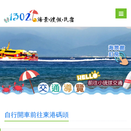
Toggle
naviga
自行開車前往東港碼頭