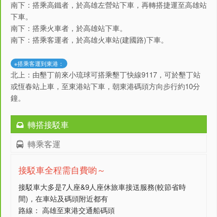
南下：搭乘高鐵者，於高雄左營站下車，再轉搭捷運至高雄站
下車。
南下：搭乘火車者，於高雄站下車。
南下：搭乘客運者，於高雄火車站(建國路)下車。
※搭乘客運到東港：
北上：由墾丁前來小琉球可搭乘墾丁快線9117，可於墾丁站
或恆春站上車，至東港站下車，朝東港碼頭方向步行約10分
鐘。
轉搭接駁車
轉乘客運
接駁車全程需自費喲～
接駁車大多是7人座&9人座休旅車接送服務(較節省時
間)，在車站及碼頭附近都有
路線： 高雄至東港交通船碼頭