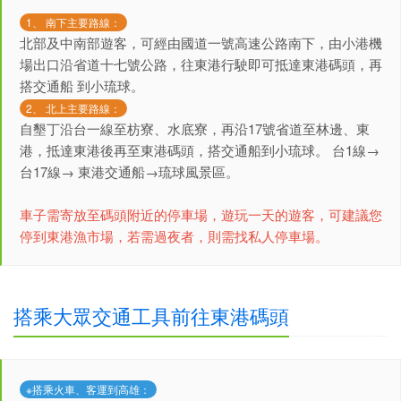
1、 南下主要路線：
北部及中南部遊客，可經由國道一號高速公路南下，由小港機
場出口沿省道十七號公路，往東港行駛即可抵達東港碼頭，再
搭交通船 到小琉球。
2、 北上主要路線：
自墾丁沿台一線至枋寮、水底寮，再沿17號省道至林邊、東
港，抵達東港後再至東港碼頭，搭交通船到小琉球。 台1線→
台17線→ 東港交通船→琉球風景區。
車子需寄放至碼頭附近的停車場，遊玩一天的遊客，可建議您
停到東港漁市場，若需過夜者，則需找私人停車場。
搭乘大眾交通工具前往東港碼頭
※搭乘火車、客運到高雄：